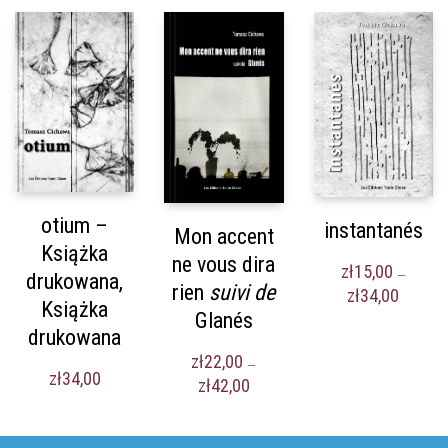
Les Éditions Toute Chose
Paris, France
otium –
instantanés
Réf. Dilicom : 3019007667809
Mon accent
Książka
ne vous dira
zł
15,00
–
drukowana,
rien
suivi de
Zakres
zł
34,00
Książka
cen:
Glanés
od
drukowana
zł15,00
zł
22,00
–
do
zł
34,00
© 2021, Les Éditions Toute Chose
Zakres
zł
42,00
zł34,00
Nota prawna
cen:
Polityka prywatności i Ogólne warunki sprzedaży
od
zł22,00