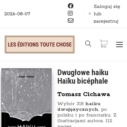
Zaloguj się
2026-08-07
lub
zarejestruj
Dwugłowe haiku
Haïku bicéphale
Tomasz Cichawa
Wybór 318
haiku
dwujęzycznych
, po
polsku i po francusku. Z
ilustracjami autora. 112
pages.