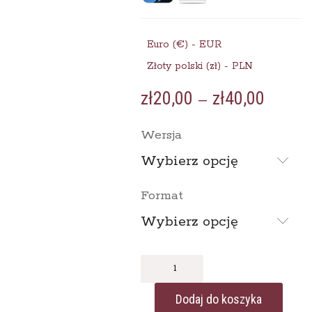
Euro (€) - EUR
Złoty polski (zł) - PLN
zł
20,00
zł
40,00
Zakre
–
cen:
od
Wersja
zł20,0
do
Wybierz opcję
zł40,0
Format
Wybierz opcję
ilość
Dwugłowe
haikuHaïku
Dodaj do koszyka
bicéphale