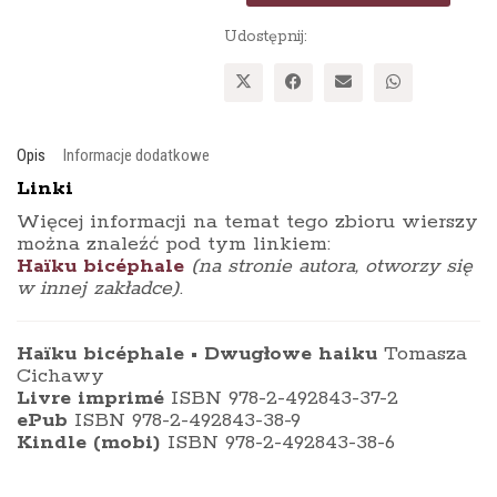
Udostępnij:
Opis
Informacje dodatkowe
Linki
Więcej informacji na temat tego zbioru wierszy
można znaleźć pod tym linkiem:
Haïku bicéphale
(na stronie autora, otworzy się
w innej zakładce)
.
Haïku bicéphale • Dwugłowe haiku
Tomasza
Cichawy
Livre imprimé
ISBN 978-2-492843-37-2
ePub
ISBN 978-2-492843-38-9
Kindle (mobi)
ISBN 978-2-492843-38-6