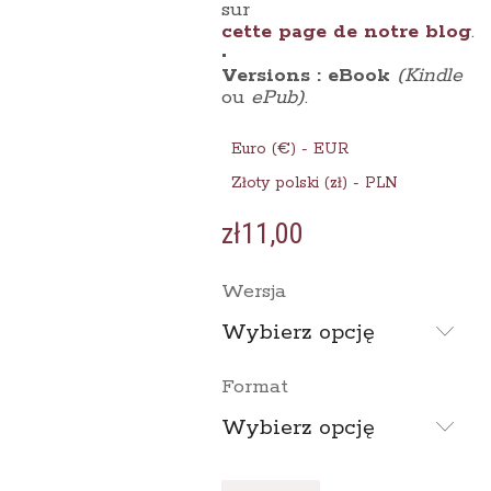
sur
cette page de notre blog
.
•
Versions : eBook
(Kindle
ou
ePub)
.
Euro (€) - EUR
Złoty polski (zł) - PLN
zł
11,00
Wersja
Wybierz opcję
Format
Wybierz opcję
ilość