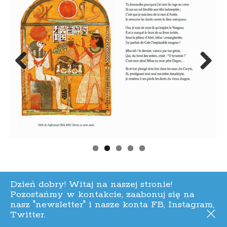
Les Éditions Toute Chose
Paris, France
Réf. Dilicom : 3019007667809
Previous
Next
© 2021, Les Éditions Toute Chose
Nota prawna
Polityka prywatności i Ogólne warunki sprzedaży
Dzień dobry! Witaj na naszej stronie!
Pozostańmy w kontakcie, zaabonuj się na
nasz "newsletter" i nasze konta FB, Instagram,
Twitter.