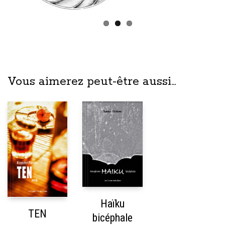
Vous aimerez peut-être aussi…
Les Éditions Toute Chose
Paris, France
Réf. Dilicom : 3019007667809
Haïku
TEN
bicéphale