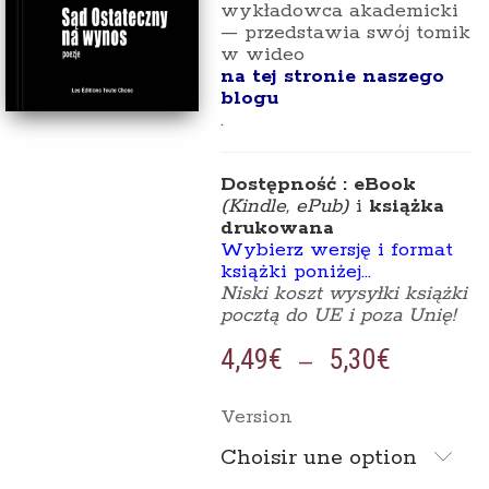
wykładowca akademicki
— przedstawia swój tomik
w wideo
na tej stronie naszego
blogu
.
Dostępność : eBook
(Kindle, ePub)
i
książka
drukowana
Wybierz wersję i format
książki poniżej…
Niski koszt wysyłki książki
pocztą do UE i poza Unię!
4,49
€
5,30
€
Plage
–
de
prix :
Version
4,49€
à
Choisir une option
5,30€