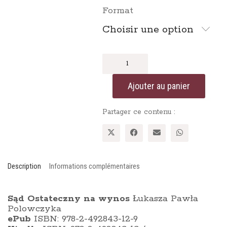
Format
Choisir une option
quantité
de
Sąd
Ajouter au panier
Ostateczny
na
wynos
Partager ce contenu :
Description
Informations complémentaires
Sąd Ostateczny na wynos
Łukasza Pawła
Polowczyka
ePub
ISBN: 978-2-492843-12-9