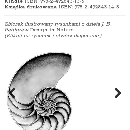
Kindle
ISBN: 978-2-492843-13-6
Książka drukowana
ISBN: 978-2-492843-14-3
Zbiorek ilustrowany rysunkami z dzieła J. B.
Pettigrew
Design in Nature
.
(Kliknij na rysunek i otwórz diaporamę.)
Previous
Next