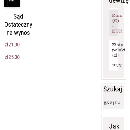
dewizę
Euro
Sąd
(€)
Ostateczny
-
EUR
na wynos
zł
21,00
Złoty
polski
–
(zł)
Zakres
zł
25,00
-
cen:
PLN
od
zł21,00
do
zł25,00
Szukaj
Wyszukaj:
ZNAJDŹ
Jak