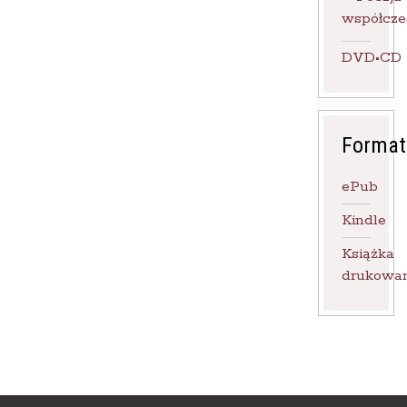
współcze
DVD•CD
Format
ePub
Kindle
Książka
drukowa
Les Éditions Toute Chose
Paris, France
Réf. Dilicom : 3019007667809