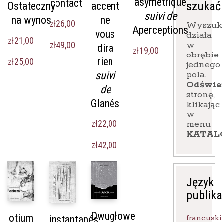
asymétrique
contact
szukać
Ostateczny
accent
suivi de
na wynos
ne
zł
26,00
Wyszuk
Aperceptions
vous
działa
–
zł
21,00
Zakres
w
zł
49,00
dira
zł
19,00
–
cen:
obrębie
rien
Zakres
zł
25,00
od
jednego
cen:
zł26,00
pola.
suivi
od
do
Odświe
de
zł21,00
zł49,00
stronę,
do
Glanés
klikając
zł25,00
w
zł
22,00
menu
KATAL
–
Zakres
zł
42,00
cen:
od
zł22,00
Język
do
zł42,00
publika
Dwugłowe
otium
francuski
instantanés