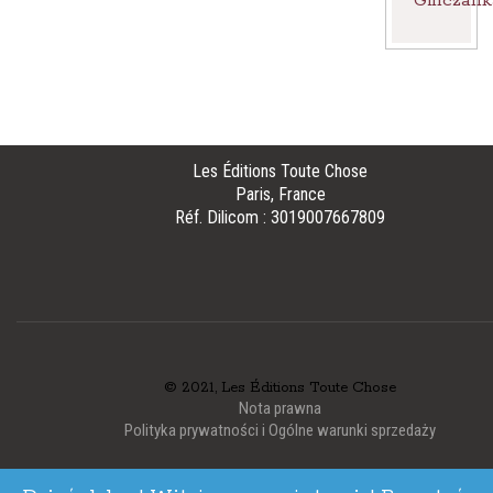
Ginczank
Français
Polski
Les Éditions Toute Chose
Paris, France
Réf. Dilicom : 3019007667809
© 2021, Les Éditions Toute Chose
Nota prawna
Polityka prywatności i Ogólne warunki sprzedaży