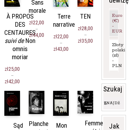
dewizę
Sans
morale
Euro
À PROPOS
Terre
TEN
(€)
zł
22,00
DES
narrative
-
zł
28,00
–
EUR
CENTAURES
Zakres
zł
44,00
–
zł
22,00
suivi de
Non
cen:
Zakres
zł
35,00
–
Złoty
od
cen:
omnis
Zakres
zł
43,00
polski
zł22,00
od
cen:
(zł)
moriar
do
zł28,00
od
-
zł44,00
do
zł22,00
PLN
zł35,00
zł
25,00
do
–
zł43,00
Zakres
zł
42,00
cen:
Szukaj
od
zł25,00
Wyszukaj:
do
ZNAJDŹ
zł42,00
Femme
Planche
Sąd
Mon
Jak