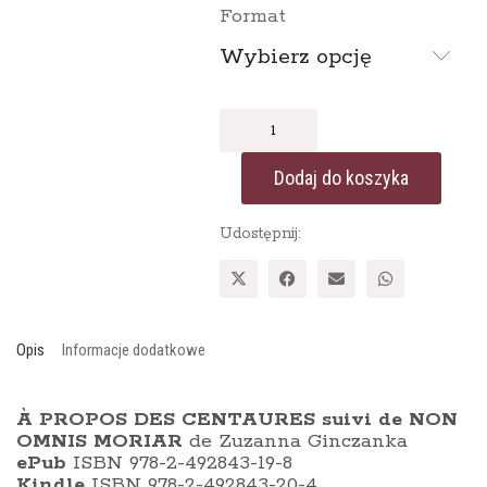
Format
Wybierz opcję
ilość
À
PROPOS
Dodaj do koszyka
DES
CENTAURES
suivi
Udostępnij:
de
Non
omnis
moriar
Opis
Informacje dodatkowe
À PROPOS DES CENTAURES suivi de NON
OMNIS MORIAR
de Zuzanna Ginczanka
ePub
ISBN 978-2-492843-19-8
Kindle
ISBN 978-2-492843-20-4