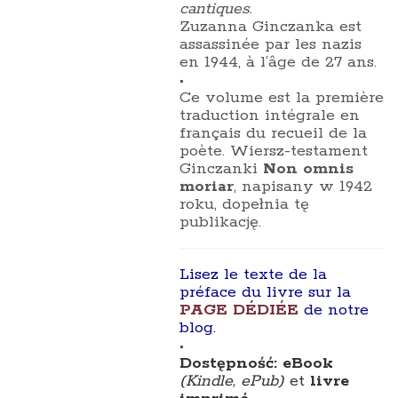
cantiques
.
Zuzanna Ginczanka est
assassinée par les nazis
en 1944, à l’âge de 27 ans.
•
Ce volume est la première
traduction intégrale en
français du recueil de la
poète. Wiersz-testament
Ginczanki
Non omnis
moriar
, napisany w 1942
roku, dopełnia tę
publikację.
Lisez le texte de la
préface du livre sur la
PAGE DÉDIÉE
de notre
blog.
•
Dostępność: eBook
(Kindle, ePub)
et
livre