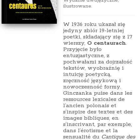
Wydanie dwujęzyczne,
ilustrowane.
W 1936 roku ukazał się
jedyny zbiór 19-letniej
poetki, składający się z 17
wierszy,
O centaurach
.
Przyjęcie było
entuzjastyczne, z
pochwałami za dojrzałość
tekstów, wyobraźnię i
intuicję poetycką,
zręczność językową i
nowoczesność formy.
Ginczanka puise dans les
ressources lexicales de
l’ancien polonais et
s’inspire des textes et des
images bibliques, en
s’inscrivant, par exemple,
dans l’érotisme et la
sensualité du
Cantique des