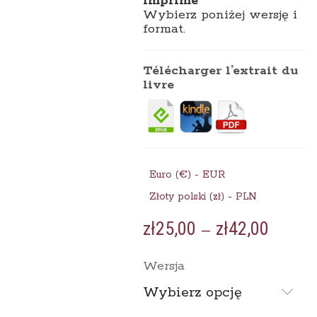
imprimé
Wybierz poniżej wersję i
format.
Télécharger l’extrait du
livre
Euro (€) - EUR
Złoty polski (zł) - PLN
zł
25,00
zł
42,00
Zakre
–
cen:
od
Wersja
zł25,0
do
Wybierz opcję
zł42,0