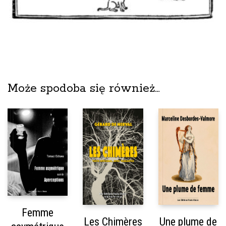
Może spodoba się również…
Les Éditions Toute Chose
Paris, France
Réf. Dilicom : 3019007667809
Femme
Les Chimères
Une plume de