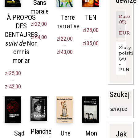
dewizę
Sans
morale
Euro
À PROPOS
Terre
TEN
(€)
zł
22,00
DES
narrative
-
zł
28,00
–
EUR
CENTAURES
Zakres
zł
44,00
–
zł
22,00
suivi de
Non
cen:
Zakres
zł
35,00
–
Złoty
od
cen:
omnis
Zakres
zł
43,00
polski
zł22,00
od
cen:
(zł)
moriar
do
zł28,00
od
-
zł44,00
do
zł22,00
PLN
zł35,00
zł
25,00
do
–
zł43,00
Zakres
zł
42,00
cen:
Szukaj
od
zł25,00
Wyszukaj:
do
ZNAJDŹ
zł42,00
Planche
Sąd
Une
Mon
Jak