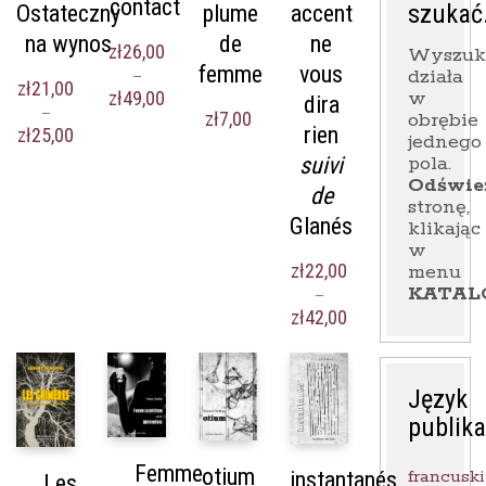
contact
szukać
Ostateczny
plume
accent
na wynos
de
ne
zł
26,00
Wyszuk
femme
vous
działa
–
zł
21,00
Zakres
w
zł
49,00
dira
–
cen:
zł
7,00
obrębie
rien
Zakres
zł
25,00
od
jednego
cen:
zł26,00
pola.
suivi
od
do
Odświe
de
zł21,00
zł49,00
stronę,
do
Glanés
klikając
zł25,00
w
zł
22,00
menu
KATAL
–
Zakres
zł
42,00
cen:
od
zł22,00
Język
do
zł42,00
publika
Femme
otium
francuski
instantanés
Les