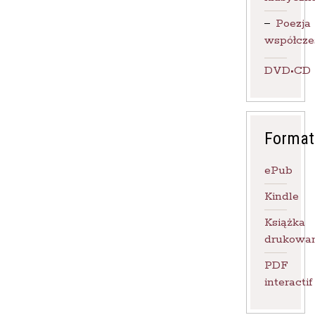
od
zł20,00
Poezja
do
współcze
zł40,00
DVD•CD
Format
ePub
Kindle
Książka
drukowa
PDF
interactif