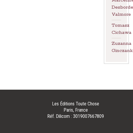
Marcelin
Desborde
Valmore
Tomasz
Cichawa
Zuzanna
Ginczank
Français
Polski
Les Éditions Toute Chose
Paris, France
Réf. Dilicom : 3019007667809