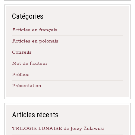
:
Catégories
Articles en français
Articles en polonais
Conseils
Mot de l'auteur
Préface
Présentation
Articles récents
Les Éditions Toute Chose
Paris, France
TRILOGIE LUNAIRE de Jerzy Żuławski
Réf. Dilicom : 3019007667809