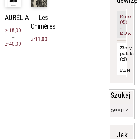
dewizę
Euro
AURÉLIA
Les
(€)
Chimères
-
zł
18,00
EUR
–
zł
11,00
Zakres
zł
40,00
Złoty
cen:
polski
od
(zł)
zł18,00
-
do
PLN
zł40,00
Szukaj
Wyszukaj:
ZNAJDŹ
Jak