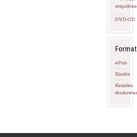
współcze
DVD•CD
Format
ePub
Kindle
Książka
drukowa
Les Éditions Toute Chose
Paris, France
Réf. Dilicom : 3019007667809